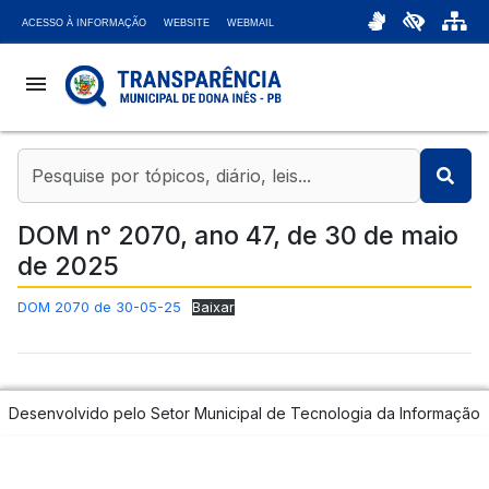
ACESSO À INFORMAÇÃO
WEBSITE
WEBMAIL
menu
coronavirus
account_balance
DOM n° 2070, ano 47, de 30 de maio
de 2025
chat_bubble
DOM 2070 de 30-05-25
Baixar
headset_mic
attach_money
Desenvolvido pelo Setor Municipal de Tecnologia da Informação
bar_chart