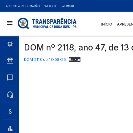
ACESSO À INFORMAÇÃO
WEBSITE
WEBMAIL
menu
INÍCIO
APRESE
coronavirus
DOM nº 2118, ano 47, de 13
account_balance
DOM 2118 de 13-08-25
Baixar
chat_bubble
headset_mic
attach_money
bar_chart