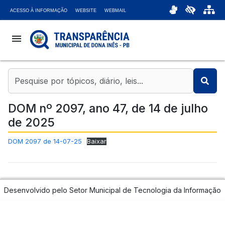
ACESSO À INFORMAÇÃO
WEBSITE
WEBMAIL
menu
coronavirus
account_balance
DOM nº 2097, ano 47, de 14 de julho
de 2025
chat_bubble
DOM 2097 de 14-07-25
Baixar
headset_mic
attach_money
Desenvolvido pelo Setor Municipal de Tecnologia da Informação
bar_chart