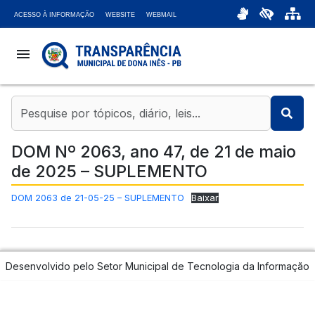
ACESSO À INFORMAÇÃO
WEBSITE
WEBMAIL
menu
coronavirus
account_balance
DOM Nº 2063, ano 47, de 21 de maio
de 2025 – SUPLEMENTO
chat_bubble
DOM 2063 de 21-05-25 – SUPLEMENTO
Baixar
headset_mic
attach_money
Desenvolvido pelo Setor Municipal de Tecnologia da Informação
bar_chart