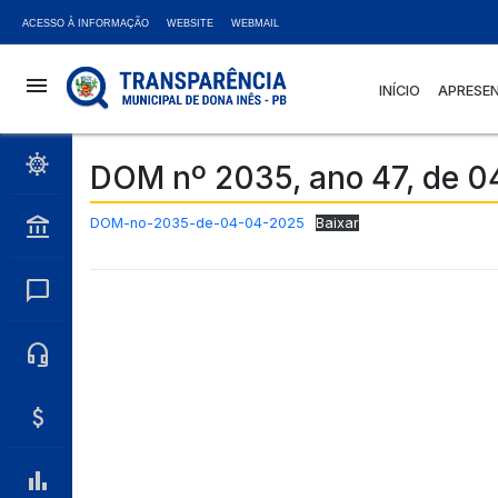
ACESSO À INFORMAÇÃO
WEBSITE
WEBMAIL
menu
INÍCIO
APRESE
coronavirus
DOM nº 2035, ano 47, de 04
account_balance
DOM-no-2035-de-04-04-2025
Baixar
chat_bubble
headset_mic
attach_money
bar_chart