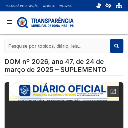
ACESSO À INFORMAÇÃO
WEBSITE
WEBMAIL
menu
coronavirus
account_balance
DOM nº 2026, ano 47, de 24 de
março de 2025 – SUPLEMENTO
chat_bubble
headset_mic
attach_money
bar_chart