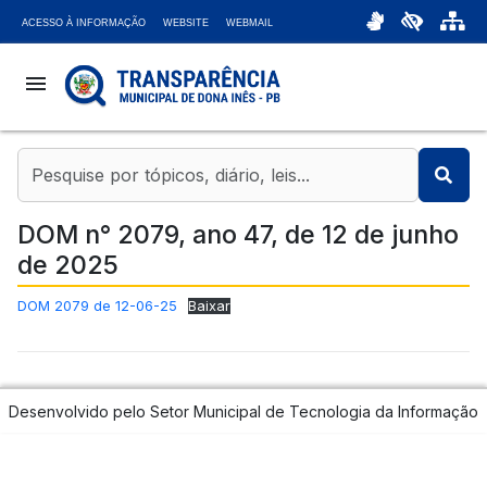
ACESSO À INFORMAÇÃO
WEBSITE
WEBMAIL
menu
coronavirus
account_balance
DOM n° 2079, ano 47, de 12 de junho
de 2025
chat_bubble
DOM 2079 de 12-06-25
Baixar
headset_mic
attach_money
Desenvolvido pelo Setor Municipal de Tecnologia da Informação
bar_chart