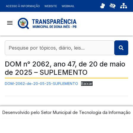
ACESSO À INFORMAÇÃO
WEBSITE
WEBMAIL
menu
coronavirus
account_balance
DOM n° 2062, ano 47, de 20 de maio
de 2025 – SUPLEMENTO
chat_bubble
DOM-2062-de-20-05-25-SUPLEMENTO
Baixar
headset_mic
attach_money
Desenvolvido pelo Setor Municipal de Tecnologia da Informação
bar_chart