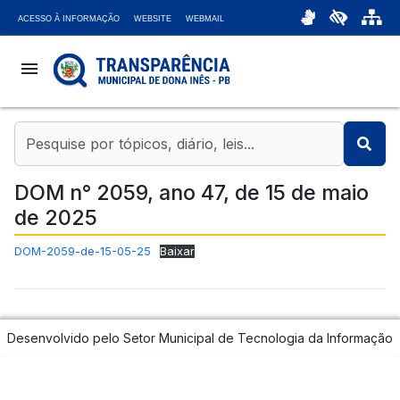
ACESSO À INFORMAÇÃO
WEBSITE
WEBMAIL
menu
coronavirus
account_balance
DOM n° 2059, ano 47, de 15 de maio
de 2025
chat_bubble
DOM-2059-de-15-05-25
Baixar
headset_mic
attach_money
Desenvolvido pelo Setor Municipal de Tecnologia da Informação
bar_chart