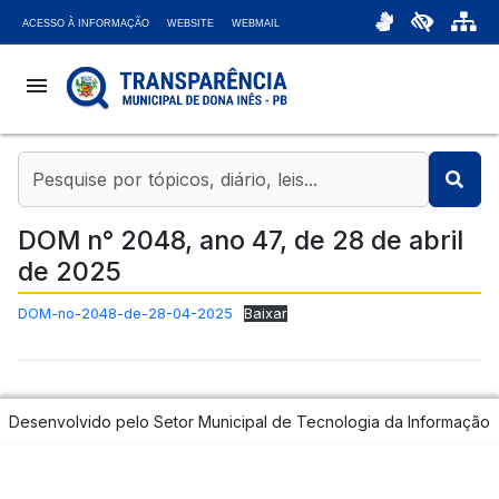
ACESSO À INFORMAÇÃO
WEBSITE
WEBMAIL
menu
coronavirus
account_balance
DOM n° 2048, ano 47, de 28 de abril
de 2025
chat_bubble
DOM-no-2048-de-28-04-2025
Baixar
headset_mic
attach_money
Desenvolvido pelo Setor Municipal de Tecnologia da Informação
bar_chart