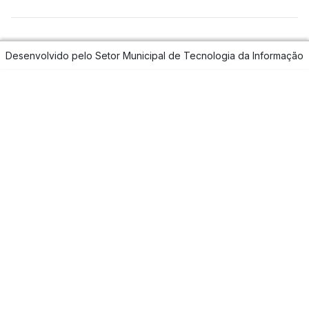
equalizer
Desenvolvido pelo Setor Municipal de Tecnologia da Informação
gavel
add_chart
handshake
groups
query_stats
commute
account_balance