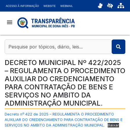
ACESSO À INFORMAÇÃO
WEBSITE
WEBMAIL
menu
coronavirus
account_balance
DECRETO MUNICIPAL Nº 422/2025
– REGULAMENTA O PROCEDIMENTO
chat_bubble
AUXILIAR DO CREDENCIAMENTO
PARA CONTRATAÇÃO DE BENS E
headset_mic
SERVIÇOS NO AMBITO DA
ADMINISTRAÇÃO MUNICIPAL.
attach_money
Decreto nº 422 de 2025 – REGULAMENTA O PROCEDIMENTO
AUXILIAR DO CREDENCIAMENTO PARA CONTRATAÇÃO DE BENS E
bar_chart
SERVIÇOS NO AMBITO DA ADMINISTRAÇÃO MUNICIPAL.
Baixar