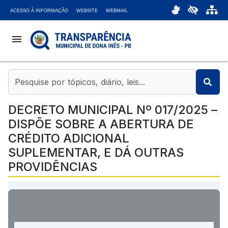
ACESSO À INFORMAÇÃO
WEBSITE
WEBMAIL
menu
coronavirus
account_balance
DECRETO MUNICIPAL Nº 017/2025 –
DISPÕE SOBRE A ABERTURA DE
chat_bubble
CRÉDITO ADICIONAL
SUPLEMENTAR, E DÁ OUTRAS
headset_mic
PROVIDÊNCIAS
attach_money
bar_chart